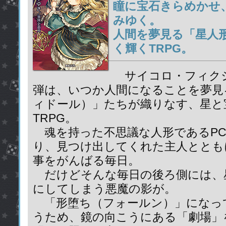
瞳に宝石きらめかせ
みゆく。
人間を夢見る「星人
く輝くTRPG。
サイコロ・フィクシ
弾は、いつか人間になることを夢見
ィドール）」たちが織りなす、星と
TRPG。
魂を持った不思議な人形であるPC
り、見つけ出してくれた主人ととも
事をがんばる毎日。
だけどそんな毎日の後ろ側には、
にしてしまう悪魔の影が。
「形堕ち（フォールン）」になっ
うため、鏡の向こうにある「劇場」