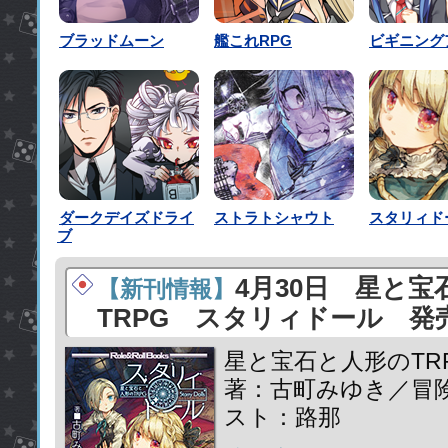
ブラッドムーン
艦これRPG
ビギニング
ダークデイズドライ
ストラトシャウト
スタリィド
ブ
4月30日 星と宝
【新刊情報】
TRPG スタリィドール 発
星と宝石と人形のTR
著：古町みゆき／冒
スト：路那