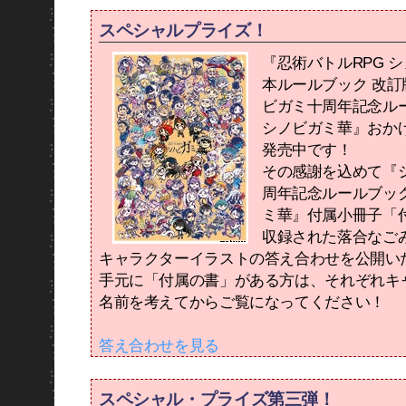
スペシャルプライズ！
『忍術バトルRPG シ
本ルールブック 改訂
ビガミ十周年記念
シノビガミ華』おか
発売中です！
その感謝を込めて『
周年記念ルールブッ
ミ華』付属小冊子「
収録された落合なご
キャラクターイラストの答え合わせを公開い
手元に「付属の書」がある方は、それぞれキ
名前を考えてからご覧になってください！
答え合わせを見る
スペシャル・プライズ第三弾！