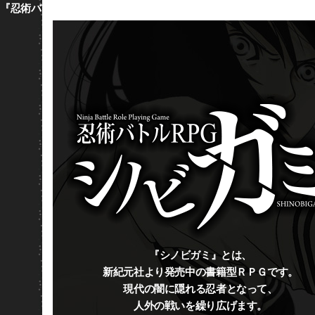
『忍術バトルRPG シノビガミ』 ウェブサイト
『シノビガミ』とは、
新紀元社より発売中の書籍型ＲＰＧです。
現代の闇に隠れる忍者となって、
人外の戦いを繰り広げます。