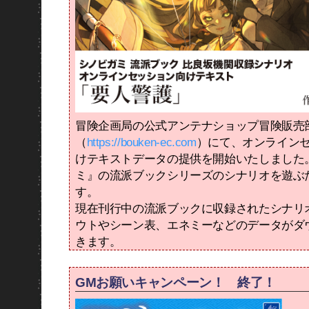
冒険企画局の公式アンテナショップ冒険販売
（
https://bouken-ec.com
）にて、オンライン
けテキストデータの提供を開始いたしました
ミ』の流派ブックシリーズのシナリオを遊ぶ
す。
現在刊行中の流派ブックに収録されたシナリ
ウトやシーン表、エネミーなどのデータがダ
きます。
GMお願いキャンペーン！ 終了！