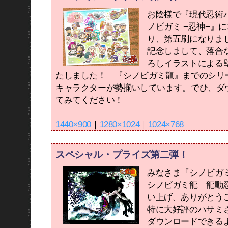
お陰様で『現代忍術バ
ノビガミ −忍神−』
り、第五刷になりま
記念しまして、落合
ろしイラストによる
たしました！ 『シノビガミ龍』までのシリ
キャラクターが勢揃いしています。でひ、ダ
てみてください！
1440×900
｜
1280×1024
｜
1024×768
スペシャル・プライズ第二弾！
みなさま『シノビガ
シノビガミ龍 龍動
い上げ、ありがとう
特に大好評のハサミ
ダウンロードできる