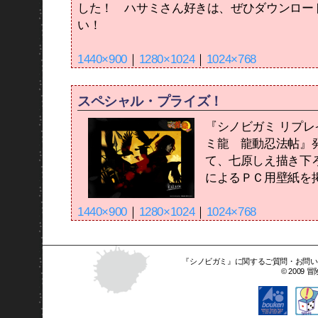
した！ ハサミさん好きは、ぜひダウンロー
い！
1440×900
｜
1280×1024
｜
1024×768
スペシャル・プライズ！
『シノビガミ リプレ
ミ龍 龍動忍法帖』
て、七原しえ描き下
によるＰＣ用壁紙を
1440×900
｜
1280×1024
｜
1024×768
『シノビガミ』に関するご質問・お問い
© 2009