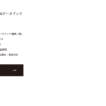
イ&データブック
ータブック 嚙神ノ宴』
7-4
税
企画局
 出版社：新紀元社