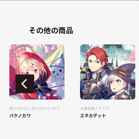
その他の商品
誰かのために成り代わるTRPG
先輩後輩ＴＲＰＧ
バケノカワ
エネカデット