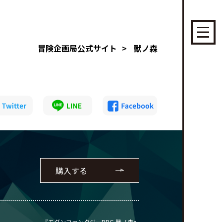
冒険企画局公式サイト
>
獸ノ森
購入する
『モダンファンタジーRPG 獸ノ森』