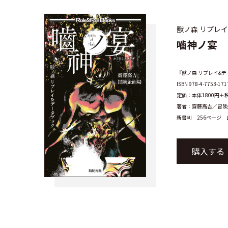
獸ノ森 リプレ
嚙神ノ宴
『獸ノ森 リプレイ&デ
ISBN 978-4-7753-171
定価：本体1800円＋
著者：齋藤高吉／冒険
新書判 256ページ
購入する