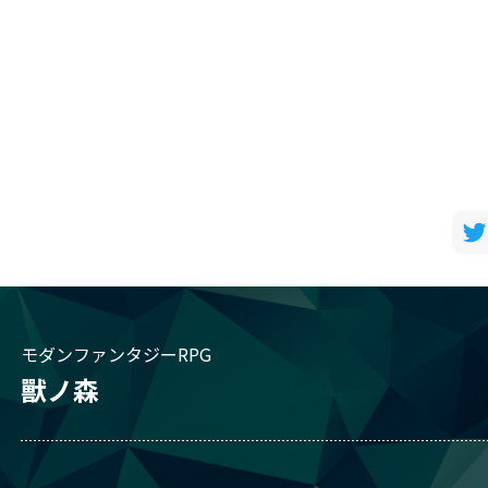
モダンファンタジーRPG
獸ノ森