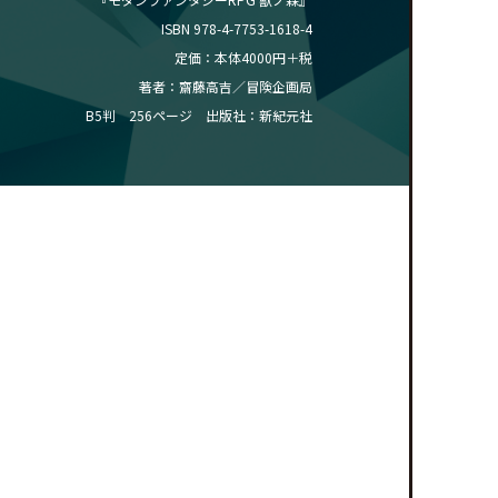
ISBN 978-4-7753-1618-4
定価：本体4000円＋税
著者：齋藤高吉／冒険企画局
B5判 256ページ 出版社：新紀元社