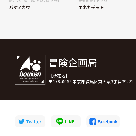
誰かのために成り代わるTRPG
先輩後輩ＴＲＰＧ
バケノカワ
エネカデット
冒険企画局
【所在地】
〒178-0063 東京都練馬区東大泉3丁目29-21