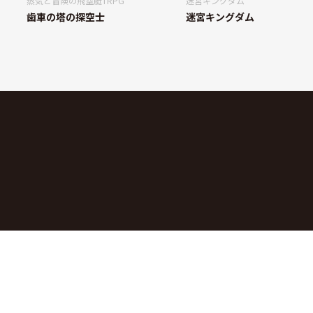
蒸気と冒険の飛空艇TRPG
迷宮キングダム
歯車の塔の探空士
迷宮キングダム