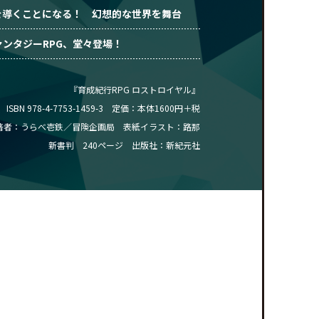
を導くことになる！ 幻想的な世界を舞台
ンタジーRPG、堂々登場！
『育成紀行RPG ロストロイヤル』
ISBN 978-4-7753-1459-3 定価：本体1600円＋税
著者：うらべ壱鉄／冒険企画局 表紙イラスト：路那
新書判 240ページ 出版社：新紀元社