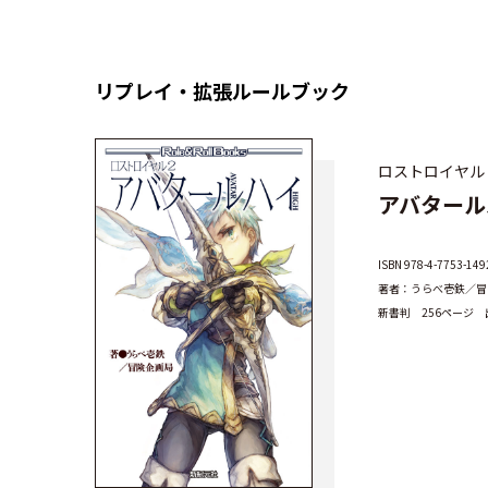
リプレイ・拡張ルールブック
ロストロイヤル
アバタール
ISBN 978-4-7753
著者：うらべ壱鉄／冒
新書判 256ページ