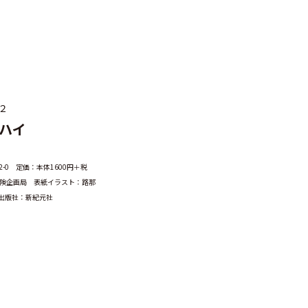
２
ハイ
-1492-0 定価：本体1600円＋税
険企画局 表紙イラスト：路那
 出版社：新紀元社