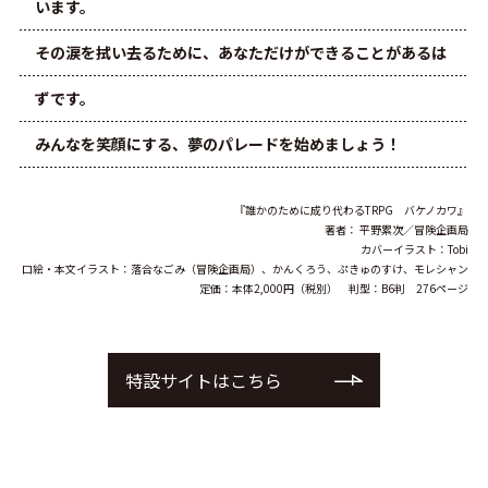
います。
その涙を拭い去るために、あなただけができることがあるは
ずです。
みんなを笑顔にする、夢のパレードを始めましょう！
『誰かのために成り代わるTRPG バケノカワ』
著者： 平野累次／冒険企画局
カバーイラスト：Tobi
口絵・本文イラスト：落合なごみ（冒険企画局）、かんくろう、ぷきゅのすけ、モレシャン
定価：本体2,000円（税別） 判型：B6判 276ページ
特設サイトはこちら