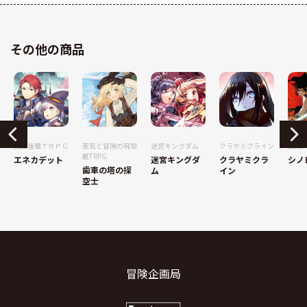
その他の商品
先輩後輩ＴＲＰＧ
蒸気と冒険の飛空
迷宮キングダム
クラヤミクライン
忍術バ
艇TRPG
エネカデット
迷宮キングダ
クラヤミクラ
シノ
歯車の塔の探
ム
イン
空士
冒険企画局