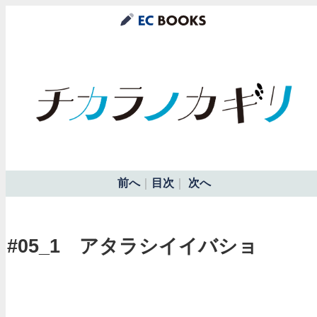
前へ
｜
目次
｜
次へ
#05_1 アタラシイイバショ